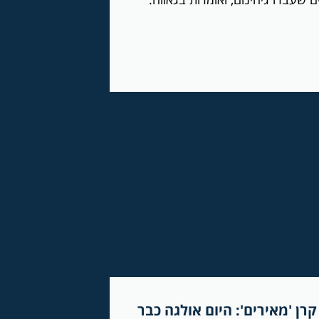
קרן 'מאירים': היום אולגה כבר