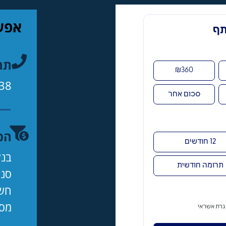
אפשר
תר
38
הפ
בנק
סניף
חשבון:
מס 