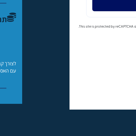
תר
לצורך קב
עם האסמ