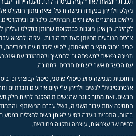
תכנית "יוצאות לאור" קמה במטרה לתת מענה ייחודי עבור 
מקלט וילדיהן בנקודה רגישה זו של יציאה מתוך המקלט אל 
מלאים באתגרים אישיותיים, חברתיים, כלכליים ובירוקרטיים.
לקהילה, הן אינן מוגנות כבתקופת שהותן במקלט ועליהן 
צרכים הנובעים מהיותן כעת חד הוריות, עליהן למצוא עבו
סביב ניהול תקציב משפחתן, לסייע לילדים עם לימודיהם, 
תמיכה נפשית למשפחה וכן להמשיך ולהתמודד עם אינטרא
עם הבעלים אשר לעיתים חוזרים לתמונה.
התוכנית מנגישה סיוע טיפולי פרטני, טיפול קבוצתי וכן בי
אלטרנטיבית" לנשים וילדיהן ע"י קיום אירועים חברתיים ומתן
הנשים. זאת מתוך כוונה שהנשים תיהפכנה להיות חלק מ
התמיכה אחת עבור השנייה, בשל עברם המשותף והתמודדו
בהווה. התכנית נועדה לסייע לאותן נשים להצליח במסע 
לחיים של עצמאות, עוצמה ותקווה מחודשת.